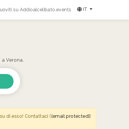
IT
oviti su Addioalcelibato.events
o a Verona.
u di esso! Contattaci (
[email protected]
)