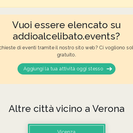
Vuoi essere elencato su
addioalcelibato.events?
ichieste di eventi tramite il nostro sito web? Ci vogliono so
gratuito.
Aggiungi la tua attività oggi stesso
Altre città vicino a Verona
Vicenza