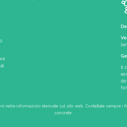
De
Ve
uo
[e
Ge
eni
al
Il 
es
do
for
oni nelle informazioni elencate sul sito web. Contattate sempre i f
concrete.