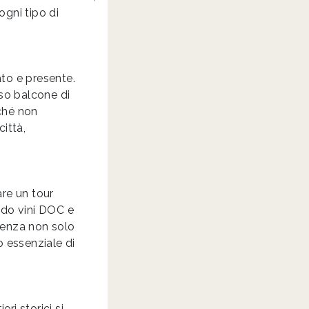
ogni tipo di
ato e presente.
oso balcone di
rché non
città,
are un tour
ndo vini DOC e
rienza non solo
o essenziale di
ri storici si