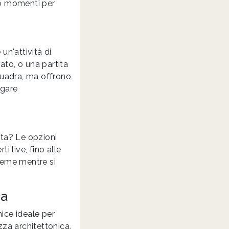
do momenti per
un'attività di
ato, o una partita
squadra, ma offrono
egare
sta? Le opzioni
i live, fino alle
sieme mentre si
ca
nice ideale per
zza architettonica,