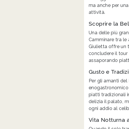
ma anche per una s
attività.
Scoprire la Be
Una delle più gran
Camminare tra le a
Giulietta offre un
concludere il tour 
assaporando piatti
Gusto e Tradiz
Per gli amanti del
enogastronomico pe
piatti tradizional
delizia il palato,
ogni addio al cel
Vita Notturna 
Quando il sole tram