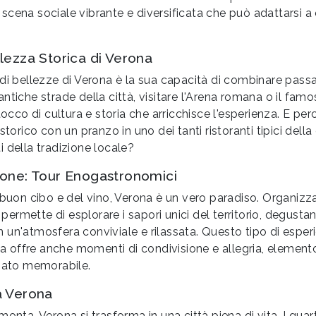
cena sociale vibrante e diversificata che può adattarsi a 
llezza Storica di Verona
di bellezze di Verona è la sua capacità di combinare pass
ntiche strade della città, visitare l'Arena romana o il fam
 tocco di cultura e storia che arricchisce l'esperienza. E pe
storico con un pranzo in uno dei tanti ristoranti tipici della 
 della tradizione locale?
ione: Tour Enogastronomici
 buon cibo e del vino, Verona è un vero paradiso. Organizz
rmette di esplorare i sapori unici del territorio, degusta
i in un'atmosfera conviviale e rilassata. Questo tipo di espe
 ma offre anche momenti di condivisione e allegria, element
ibato memorabile.
a Verona
onta, Verona si trasforma in una città piena di vita. I quartie