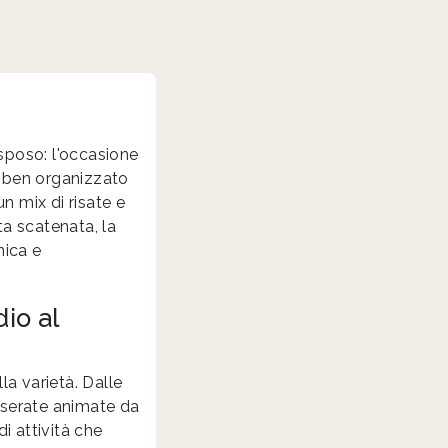
sposo: l'occasione
to ben organizzato
n mix di risate e
sta scatenata, la
nica e
io al
la varietà. Dalle
e serate animate da
i attività che