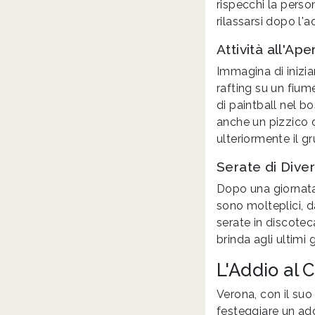
rispecchi la pers
rilassarsi dopo l'a
Attività all'Ap
Immagina di inizia
rafting su un fium
di paintball nel b
anche un pizzico d
ulteriormente il g
Serate di Dive
Dopo una giornata 
sono molteplici, d
serate in discoteca
brinda agli ultimi 
L'Addio al 
Verona, con il suo 
festeggiare un add