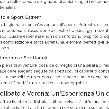
onalità dello sposo e del gruppo di amici, magari includen
drenalina.
erto e Sport Estremi
re la giornata con un'avventura all'aperto. Potrebbe essere 
e impetuoso, un'escursione a cavallo tra paesaggi mozzafi
osco. Queste esperienze non solo rinforzano lo spirito di 
i competizione e tanta adrenalina, elementi perfetti per l
ruppo.
rtimento e Spettacoli
piena di avventure, cosa c'è di meglio di una serata di fe
alle cene eleganti seguite da spettacoli di cabaret o concert
. La capacità di unirsi con gli amici per ballare e ridere in
giorni di "libertà" è un'esperienza impareggiabile.
Celibato a Verona: Un'Esperienza Uni
affascinante mix di storia, cultura e vivacità, offre una cor
io al celibato. La città è famosa non solo per la sua belle