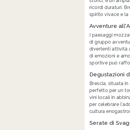
storici, e un'ampia
ricordi duraturi. B
spirito vivace e la
Avventure all'A
I paesaggi mozzaf
di gruppo avventur
divertenti attività
di emozioni e amor
sportive può raffo
Degustazioni d
Brescia, situata i
perfetto per un to
vini locali in abb
per celebrare l'ad
cultura enogastro
Serate di Svag