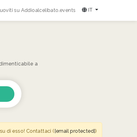
IT
oviti su Addioalcelibato.events
ndimenticabile a
u di esso! Contattaci (
[email protected]
)