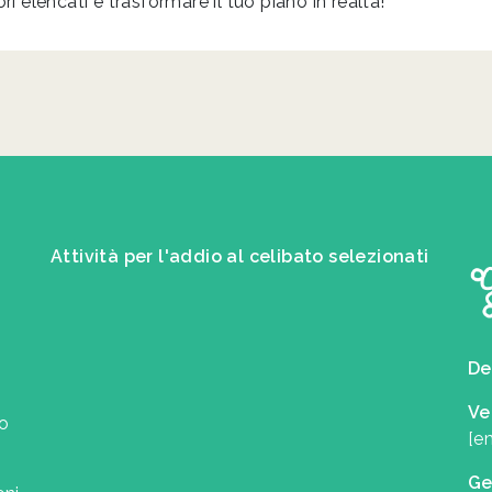
ori elencati e trasformare il tuo piano in realtà!
Attività per l'addio al celibato selezionati
De
Ve
uo
[e
Ge