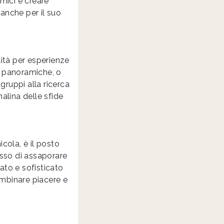
amici e creare
 anche per il suo
ità per esperienze
e panoramiche, o
 gruppi alla ricerca
alina delle sfide
cola, è il posto
usso di assaporare
ato e sofisticato
combinare piacere e