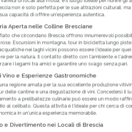
 varietà di locali alla moda, è il luogo ideale per riunire gli 
rescia non è solo perfetta per le sue attrazioni culturali, ma
 sua capacità di offrire un'esperienza autentica.
ria Aperta nelle Colline Bresciane
iato che circondano Brescia offrono innumerevoli possibil
ose. Escursioni in montagna, tour in bicicletta lungo pist
 acquatiche nei laghi vicini possono essere l'ideale per quei
e per la natura. Il contatto diretto con l'ambiente e l'adren
rzare i legami tra amici e garantire uno svago senza pari.
i Vino e Esperienze Gastronomiche
n una regione amata per la sua eccellente produzione vitivini
ur delle cantine e una degustazione di vini. Concedersi il l
inamento a prelibatezze culinarie può essere un modo raffin
dio al celibato. Questa attività è l'ideale per chi cerca di 
nomica in un'unica esperienza memorabile.
o e Divertimento nei Locali di Brescia