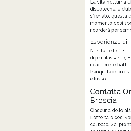
La vita notturna d
discoteche, e club
sfrenato, questa c
momento così speci
ricorderà per sem
Esperienze di R
Non tutte le feste
di più rilassante, 
ricaricare le batt
tranquilla in un r
e lusso.
Contatta Or
Brescia
Ciascuna delle att
L'offerta è così v
celibato. Sei pron