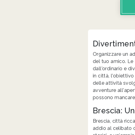
Divertiment
Organizzare un add
del tuo amico. Le 
dall'ordinario e di
in città, l'obietti
delle attività svo
avventure all'aper
possono mancare r
Brescia: Un
Brescia, città ric
addio al celibato