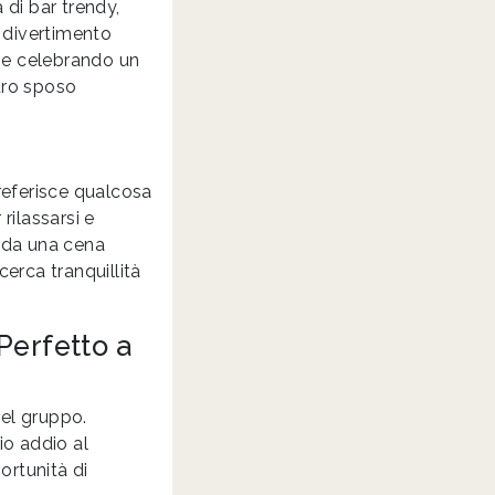
 di bar trendy,
l divertimento
i e celebrando un
turo sposo
preferisce qualcosa
rilassarsi e
a da una cena
cerca tranquillità
 Perfetto a
del gruppo.
io addio al
ortunità di