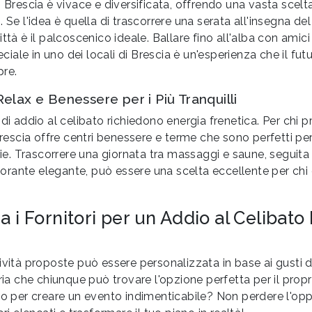
i Brescia è vivace e diversificata, offrendo una vasta scelta
. Se l'idea è quella di trascorrere una serata all'insegna de
ittà è il palcoscenico ideale. Ballare fino all'alba con amic
ale in uno dei locali di Brescia è un'esperienza che il fu
pre.
elax e Benessere per i Più Tranquilli
 di addio al celibato richiedono energia frenetica. Per chi 
Brescia offre centri benessere e terme che sono perfetti per 
erie. Trascorrere una giornata tra massaggi e saune, seguit
istorante elegante, può essere una scelta eccellente per chi 
a i Fornitori per un Addio al Celibato
ività proposte può essere personalizzata in base ai gusti 
aria che chiunque può trovare l'opzione perfetta per il propr
to per creare un evento indimenticabile? Non perdere l'opp