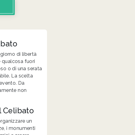
ibato
giorno di libertà
e qualcosa fuori
oso o di una serata
bile. La scelta
'evento. Da
aramente non
l Celibato
 organizzare un
ze, i monumenti