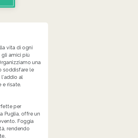
o
a vita di ogni
gli amici più
. Organizziamo una
o soddisfare le
 l'addio al
 e risate.
rfette per
a Puglia, offre un
 evento. Foggia
ità, rendendo
te.