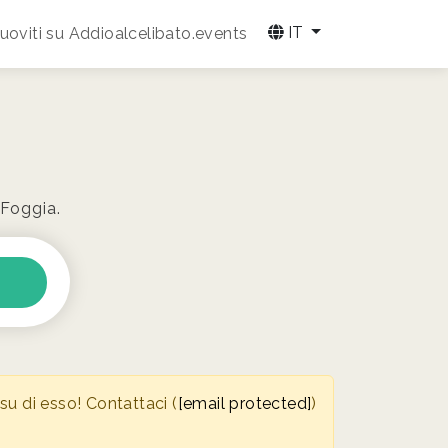
IT
oviti su Addioalcelibato.events
 Foggia.
u di esso! Contattaci (
[email protected]
)