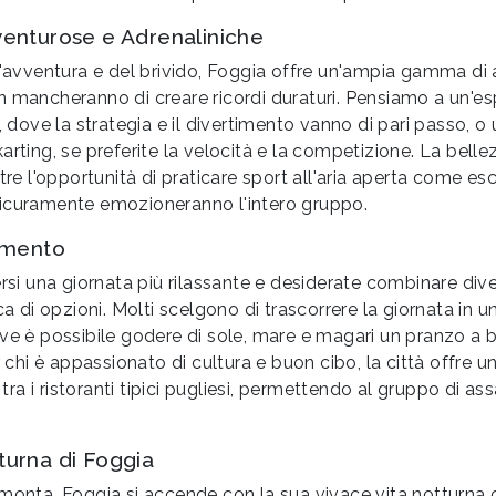
enturose e Adrenaliniche
l'avventura e del brivido, Foggia offre un'ampia gamma di a
n mancheranno di creare ricordi duraturi. Pensiamo a un'es
i, dove la strategia e il divertimento vanno di pari passo, 
arting, se preferite la velocità e la competizione. La bell
tre l'opportunità di praticare sport all'aria aperta come esc
icuramente emozioneranno l'intero gruppo.
imento
ersi una giornata più rilassante e desiderate combinare di
cca di opzioni. Molti scelgono di trascorrere la giornata in 
ove è possibile godere di sole, mare e magari un pranzo a 
r chi è appassionato di cultura e buon cibo, la città offre 
 i ristoranti tipici pugliesi, permettendo al gruppo di assap
urna di Foggia
amonta, Foggia si accende con la sua vivace vita notturna 