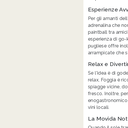
Esperienze Avv
Per gli amanti del
adrenalina che no
paintball tra amic
esperienza di go-k
pugliese offre inol
arrampicate che s
Relax e Divert
Se l'idea è di god
relax, Foggia è ri
spiagge vicine, d
fresco. Inoltre, pe
enogastronomico tra
vini locali.
La Movida Nott
Quando il sole tr