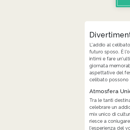
Divertiment
L'addio al celibat
futuro sposo. È l'
intimi e fare un'u
giornata memorabil
aspettative del fes
celibato possono t
Atmosfera Unic
Tra le tanti desti
celebrare un addio 
mix unico di cultu
riesce a coniugare
l'esperienza del v