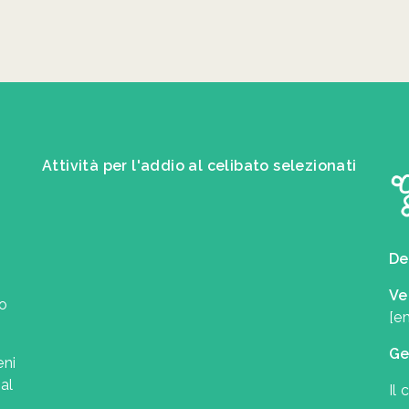
Attività per l'addio al celibato selezionati
De
Ve
uo
[e
Ge
eni
al
Il 