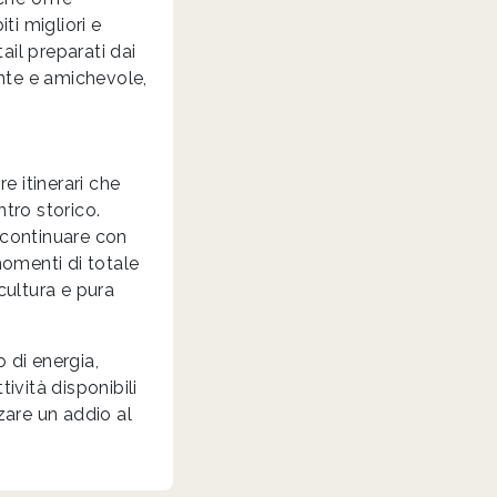
ti migliori e
tail preparati dai
nte e amichevole,
e itinerari che
ntro storico.
i continuare con
momenti di totale
cultura e pura
 di energia,
ività disponibili
zare un addio al