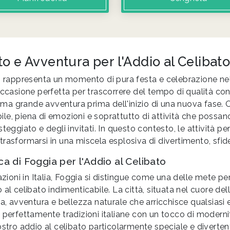
o e Avventura per l'Addio al Celibat
o rappresenta un momento di pura festa e celebrazione nell
occasione perfetta per trascorrere del tempo di qualità con 
ltima grande avventura prima dell'inizio di una nuova fase
e, piena di emozioni e soprattutto di attività che possan
teggiato e degli invitati. In questo contesto, le attività per
rasformarsi in una miscela esplosiva di divertimento, sfide
a di Foggia per l'Addio al Celibato
nazioni in Italia, Foggia si distingue come una delle mete pe
al celibato indimenticabile. La città, situata nel cuore dell
ra, avventura e bellezza naturale che arricchisce qualsiasi
 perfettamente tradizioni italiane con un tocco di modern
ostro addio al celibato particolarmente speciale e diverten