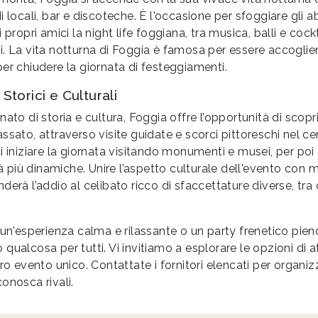
 locali, bar e discoteche. È l'occasione per sfoggiare gli abi
 propri amici la night life foggiana, tra musica, balli e cock
i. La vita notturna di Foggia è famosa per essere accoglie
er chiudere la giornata di festeggiamenti.
torici e Culturali
ato di storia e cultura, Foggia offre l’opportunità di scoprir
ssato, attraverso visite guidate e scorci pittoreschi nel ce
i iniziare la giornata visitando monumenti e musei, per po
ità più dinamiche. Unire l’aspetto culturale dell'evento con 
derà l’addio al celibato ricco di sfaccettature diverse, tra 
 un'esperienza calma e rilassante o un party frenetico pieno
ualcosa per tutti. Vi invitiamo a esplorare le opzioni di att
tro evento unico. Contattate i fornitori elencati per organiz
onosca rivali.