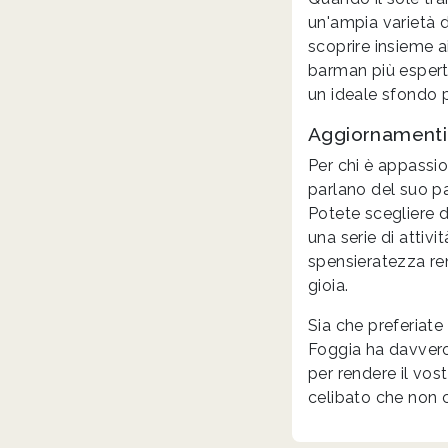
un'ampia varietà di
scoprire insieme ai
barman più espert
un ideale sfondo p
Aggiornamenti S
Per chi è appassion
parlano del suo pa
Potete scegliere d
una serie di attiv
spensieratezza ren
gioia.
Sia che preferiate
Foggia ha davvero q
per rendere il vos
celibato che non c