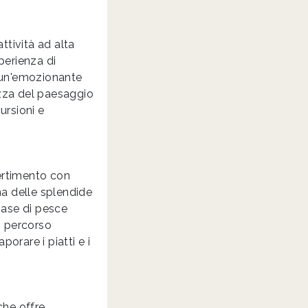
ttività ad alta
perienza di
o un'emozionante
ezza del paesaggio
ursioni e
vertimento con
una delle splendide
base di pesce
un percorso
orare i piatti e i
che offre