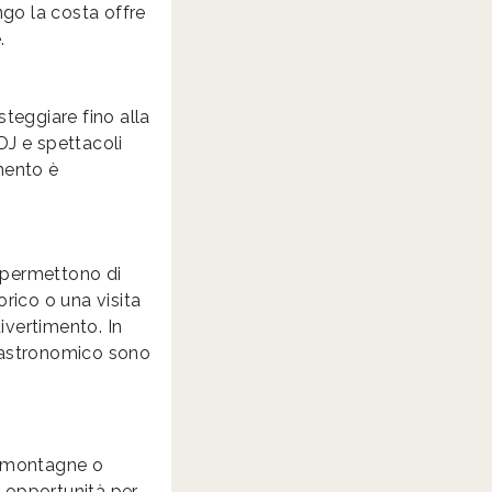
ngo la costa offre
.
steggiare fino alla
DJ e spettacoli
imento è
e permettono di
torico o una visita
ivertimento. In
o astronomico sono
le montagne o
e opportunità per