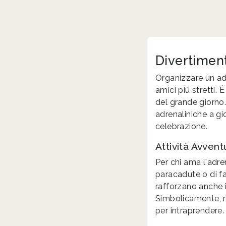
Divertiment
Organizzare un add
amici più stretti.
del grande giorno.
adrenaliniche a gi
celebrazione.
Attività Avvent
Per chi ama l'adre
paracadute o di fa
rafforzano anche i
Simbolicamente, ra
per intraprendere.