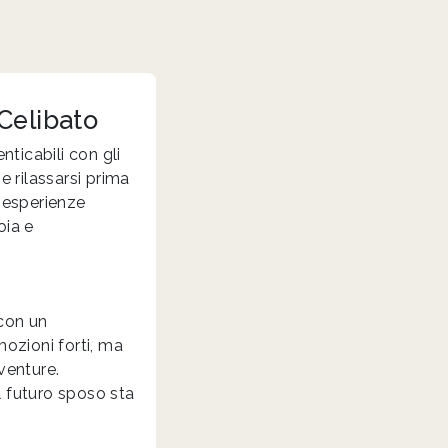
 Celibato
ticabili con gli
e rilassarsi prima
a esperienze
oia e
 con un
mozioni forti, ma
venture.
l futuro sposo sta