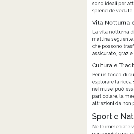
sono ideali per at
splendide vedute 
Vita Notturna 
La vita notturna d
mattina seguente. 
che possono trasfo
assicurato, grazie 
Cultura e Trad
Per un tocco di cu
esplorare la ricca 
nei musei può esse
particolare, la m
attrazioni da non 
Sport e Nat
Nelle immediate vi
passeggiate nei pa