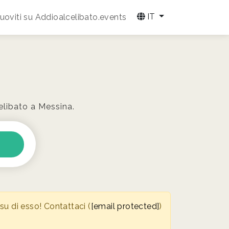
IT
oviti su Addioalcelibato.events
celibato a Messina.
u di esso! Contattaci (
[email protected]
)