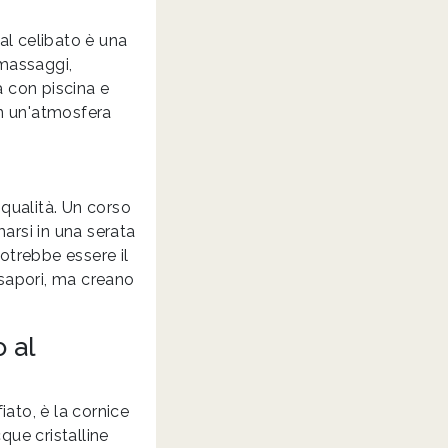
 al celibato è una
 massaggi,
a con piscina e
in un'atmosfera
 qualità. Un corso
arsi in una serata
potrebbe essere il
 sapori, ma creano
 al
ato, è la cornice
que cristalline