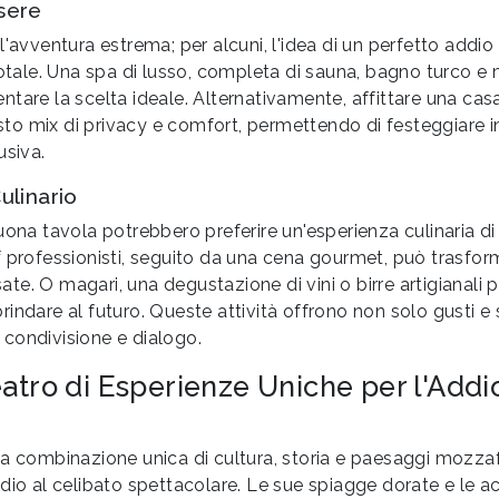
sere
l'avventura estrema; per alcuni, l'idea di un perfetto addio
totale. Una spa di lusso, completa di sauna, bagno turco e
tare la scelta ideale. Alternativamente, affittare una cas
iusto mix di privacy e comfort, permettendo di festeggiare 
usiva.
ulinario
uona tavola potrebbero preferire un'esperienza culinaria di
 professionisti, seguito da una cena gourmet, può trasform
isate. O magari, una degustazione di vini o birre artigianali 
indare al futuro. Queste attività offrono non solo gusti e
condivisione e dialogo.
atro di Esperienze Uniche per l'Addio
a combinazione unica di cultura, storia e paesaggi mozzafi
dio al celibato spettacolare. Le sue spiagge dorate e le ac