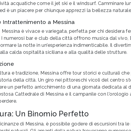
tività acquatiche come il jet ski e il windsurf. Camminare lu
ed è un piacere per chiunque apprezzi la bellezza naturale
e Intrattenimento a Messina
i Messina è vivace e variegata, perfetta per chi desidera fe
I numerosi bar e club della città offrono musica dal vivo, 
rmare la notte in un’esperienza indimenticabile. Il divert
alla calda ospitalità siciliana e alla qualità delle strutture.
izione
ltura e tradizione, Messina offre tour storici e culturali ch
storia della città. Un giro nei pittoreschi vicoli del centro s
re un perfetto arricchimento di una giornata dedicata al d
aestosa Cattedrale di Messina e il campanile con l'orologi
perdere.
ura: Un Binomio Perfetto
cinanze di Messina, è possibile godere di escursioni tra 
rchi naturali. Gli amanti della natura troveranno numeros