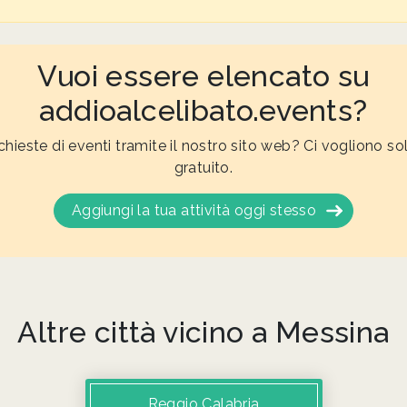
Vuoi essere elencato su
addioalcelibato.events?
ichieste di eventi tramite il nostro sito web? Ci vogliono so
gratuito.
Aggiungi la tua attività oggi stesso
Altre città vicino a Messina
Reggio Calabria