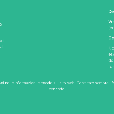
De
Ve
uo
[e
Ge
eni
al
Il 
es
do
for
oni nelle informazioni elencate sul sito web. Contattate sempre i f
concrete.